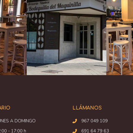
ARIO
LLÁMANOS
UNES A DOMINGO
967 049 109
:00 - 17:00 h
691 64 79 63