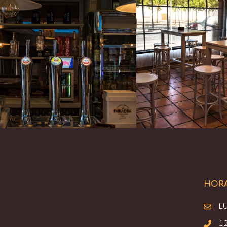
HOR
L
12