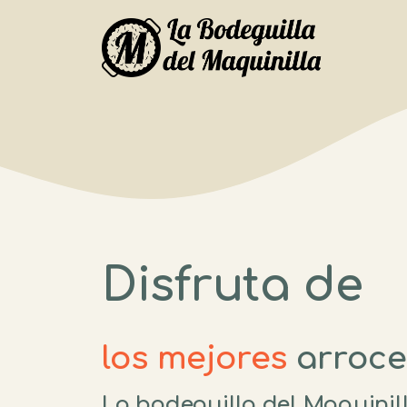
Saltar
al
contenido
Disfruta de
los mejores
arroce
La bodeguilla del Maquinil